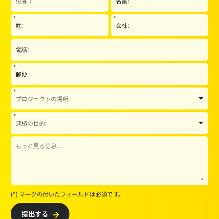
*
*
*
*
*
(*) マークの付いたフィールドは必須です。
提出する
