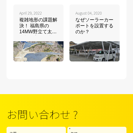
April 29, 2022
August 04, 2020
複雑地形の課題解
なぜソーラーカー
決！ 福島県の
ポートを設置する
14MW野立て太陽
のか？
光架台案件が完工
お問い合わせ ?
*