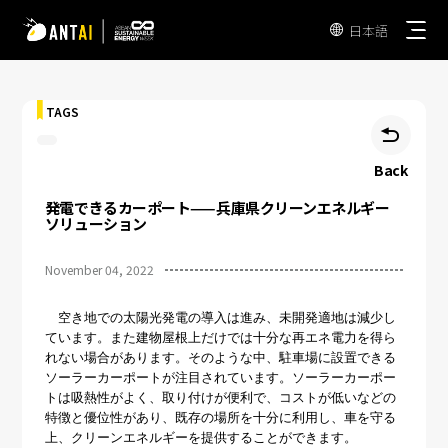
日本語

TAGS

Back
発電できるカーポート——兵庫県クリーンエネルギー
AT 3.0
ソリューション
TAI-Simple
November 04, 2022
折板屋根
TAI-Universal
瓦屋根
空き地での太陽光発電の導入は進み、未開発適地は減少し
野立て太陽光発電用架台
ています。また建物屋根上だけでは十分な再エネ電力を得ら
陸屋根
れない場合があります。そのような中、駐車場に設置できる
ソーラーカーポート
ソーラーカーポートが注目されています。ソーラーカーポー
EPC
トは吸熱性がよく、取り付けが便利で、コストが低いなどの
垂直型太陽光発電架台
特徴と優位性があり、既存の場所を十分に利用し、車を守る
発電事業者
上、クリーンエネルギーを提供することができます。