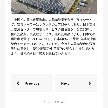
中国
初の日本市場進出の太陽光発電架台サプライヤーとし
て、安泰ソーラーはブランドのコア競争力に頼り、日本支社
と物流センターで現地化サービスの優位性を十分に発揮し、
優れた品質、良質なサービス、優れた製品により、日本での
累計出荷量は
6.21 GWに達し、日本向けの出荷量8年連続中国
架台メ一カ一のNo.1となりました。今後も太陽光架台の製造·
設計に専念し、便利·高安定性·革新的な架台をご提供できる
よう、引き続き日々努力を重ねていきます。
Previous
Next


RELATED NEWS