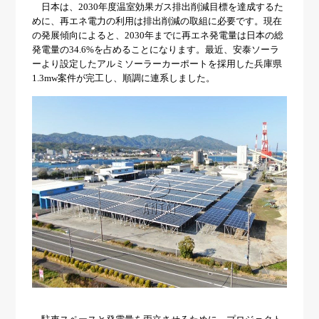
会社概要
ソーラーシェアリング
日本は
、
2030年度温室効果ガス排出削減目標を達成するた
めに、再エネ電力の利用は排出削減の取組に必要です。現在
導入事例
の発展傾向によると、2030年までに再エネ発電量は日本の総
発電量の34.6%を占めることになります。最近、安泰ソーラ
ニュース
ーより設定したアルミソーラーカーポートを採用した兵庫県
1.3mw案件が完工し、順調に連系しました。
お問い合わせ