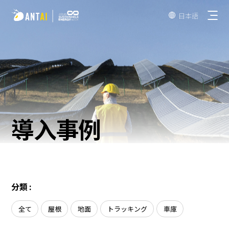
日本語

AT 3.0
導入事例
TAI-Simple
折板屋根
TAI-Universal
瓦屋根
野立て太陽光発電用架台
陸屋根
分類 :
ソーラーカーポート
EPC
全て
屋根
地面
トラッキング
車庫
垂直型太陽光発電架台
発電事業者