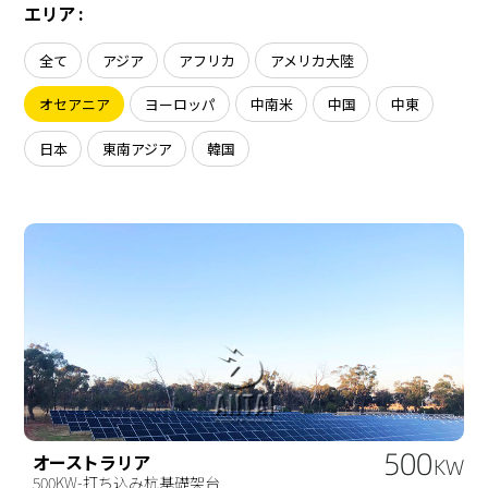
会社概要
エリア :
ソーラーシェアリング
導入事例
全て
アジア
アフリカ
アメリカ大陸
ニュース
オセアニア
ヨーロッパ
中南米
中国
中東
お問い合わせ
日本
東南アジア
韓国
500
オーストラリア
KW
500KW-打ち込み杭基礎架台