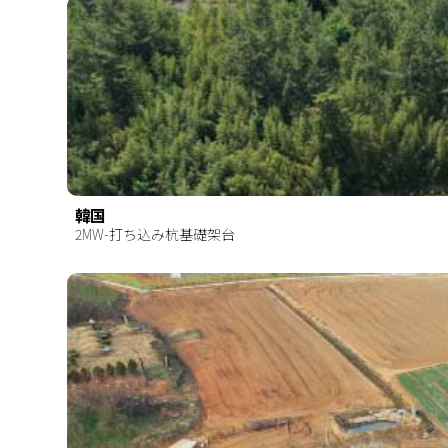
韓国
2MW-打ち込み杭基礎架台