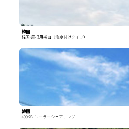
韓国
韓国-屋根用架台（角度付けタイプ）
韓国
400KW-ソーラーシェアリング