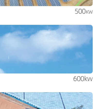
500
KW
600kw