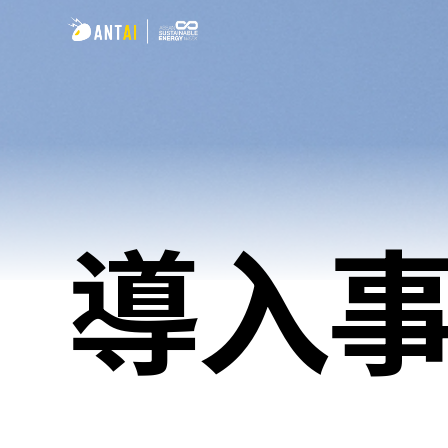
AT 3.0
導入
TAI-Simple
折板屋根
TAI-Universal
瓦屋根
野立て太陽光発電用架台
陸屋根
ソーラーカーポート
EPC
垂直型太陽光発電架台
発電事業者