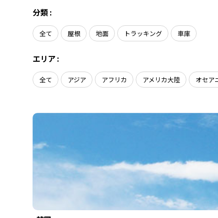
会社概要
ソーラーシェアリング
分類 :
導入事例
全て
屋根
地面
トラッキング
車庫
ニュース
エリア :
お問い合わせ
全て
アジア
アフリカ
アメリカ大陸
オセア