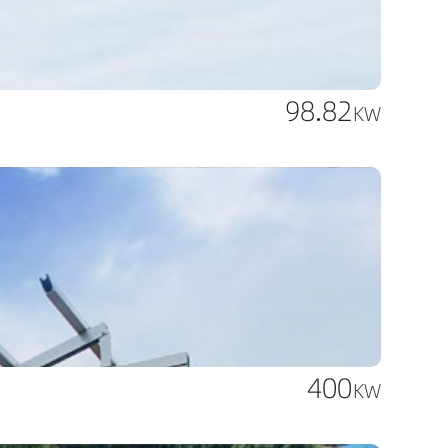
98.82
KW
400
KW