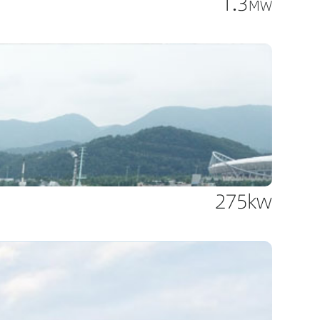
1.3
MW
275kw