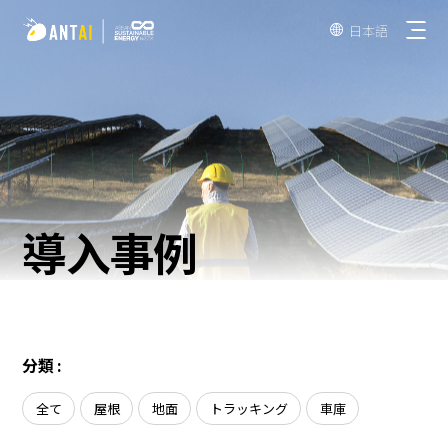
日本語

AT 3.0
導入事例
TAI-Simple
折板屋根
TAI-Universal
瓦屋根
野立て太陽光発電用架台
陸屋根
分類 :
ソーラーカーポート
EPC
全て
屋根
地面
トラッキング
車庫
垂直型太陽光発電架台
発電事業者