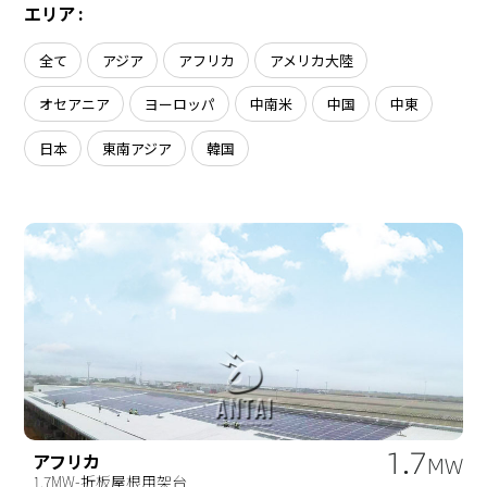
会社概要
エリア :
ソーラーシェアリング
導入事例
全て
アジア
アフリカ
アメリカ大陸
ニュース
オセアニア
ヨーロッパ
中南米
中国
中東
お問い合わせ
日本
東南アジア
韓国
1.7
アフリカ
MW
1.7MW-折板屋根用架台