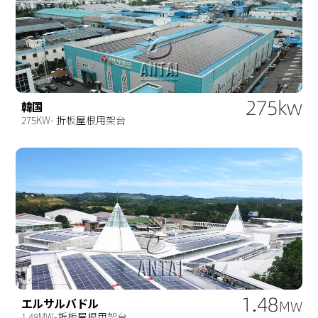
275kw
韓国
275KW- 折板屋根用架台
1.48
エルサルバドル
MW
1.48MW-折板屋根用架台