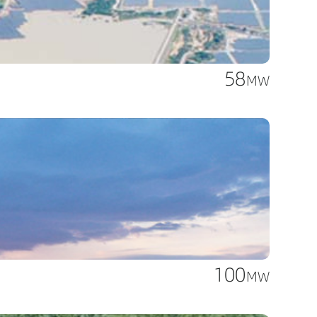
58
MW
100
MW