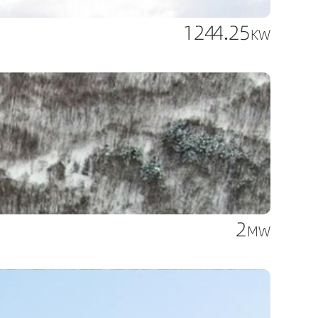
1244.25
KW
2
MW