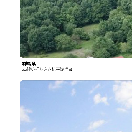
群馬県
2.2MW-打ち込み杭基礎架台