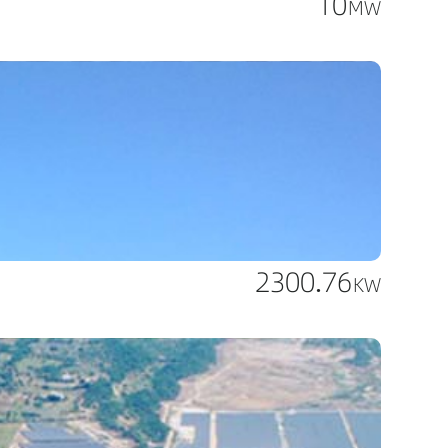
10
MW
2300.76
KW