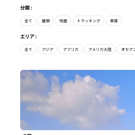
会社概要
ソーラーシェアリング
分類 :
導入事例
全て
屋根
地面
トラッキング
車庫
ニュース
エリア :
お問い合わせ
全て
アジア
アフリカ
アメリカ大陸
オセア