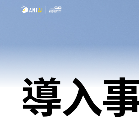
AT 3.0
導入
TAI-Simple
折板屋根
TAI-Universal
瓦屋根
野立て太陽光発電用架台
陸屋根
ソーラーカーポート
EPC
垂直型太陽光発電架台
発電事業者