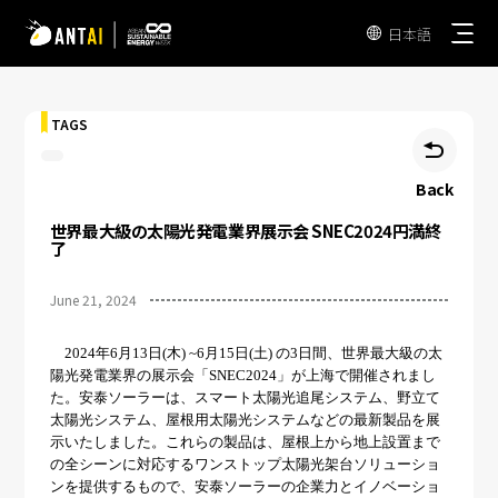
日本語

TAGS

Back
世界最大級の太陽光発電業界展示会 SNEC2024円満終
AT 3.0
了
TAI-Simple
June 21, 2024
折板屋根
TAI-Universal
瓦屋根
2024年6月13日(木) ~6月15日(土) の3日間、世界最大級の太
野立て太陽光発電用架台
陽光発電業界の展示会「SNEC2024」が上海で開催されまし
陸屋根
た。安泰ソーラーは、スマート太陽光追尾システム、野立て
ソーラーカーポート
太陽光システム、屋根用太陽光システムなどの最新製品を展
EPC
示いたしました。これらの製品は、屋根上から地上設置まで
垂直型太陽光発電架台
の全シーンに対応するワンストップ太陽光架台ソリューショ
発電事業者
ンを提供するもので、安泰ソーラーの企業力とイノベーショ