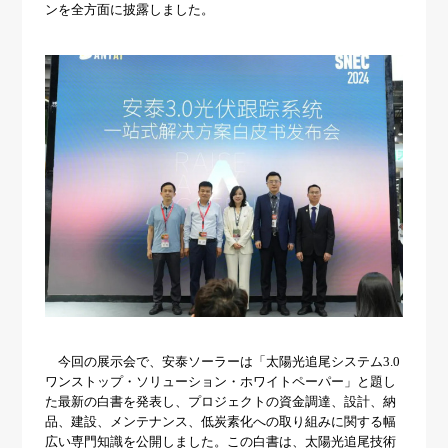
会社概要
ソーラーシェアリング
ンを全方面に披露しました。
導入事例
ニュース
お問い合わせ
今回の展示会で、安泰ソーラーは「太陽光追尾システム3.0
ワンストップ・ソリューション・ホワイトペーパー」と題し
た最新の白書を発表し、プロジェクトの資金調達、設計、納
品、建設、メンテナンス、低炭素化への取り組みに関する幅
広い専門知識を公開しました。この白書は、太陽光追尾技術