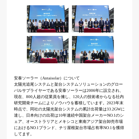
安泰ソーラー（Antaisolar）について
太陽光追尾システムと架台システムソリューションのグロー
バルサプライヤーである安泰ソーラーは2006年に設立され、
現在、800人超の従業員を擁し、120人の技術者からなる社内
研究開発チームによりノウハウを蓄積しています。2023年末
時点で、同社の太陽光架台システムの累計出荷量は33.2GWに
達し、日本向けの出荷は10年連続中国架台メーカーNO.1のシ
ェア、オーストラリアとメキシコと東南アジア架台卸売市場
におけるNO.1ブランド、チリ屋根架台市場占有率NO.1を獲得
してます。