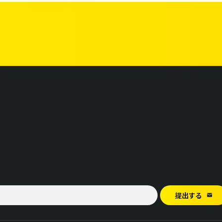
提出する
