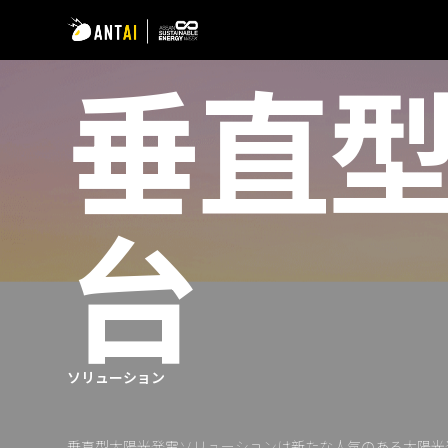
垂直
台
AT 3.0
TAI-Simple
折板屋根
TAI-Universal
瓦屋根
野立て太陽光発電用架台
陸屋根
ソーラーカーポート
ソリューション
EPC
垂直型太陽光発電架台
発電事業者
垂直型太陽光発電ソリューションは新たな人気のある太陽光