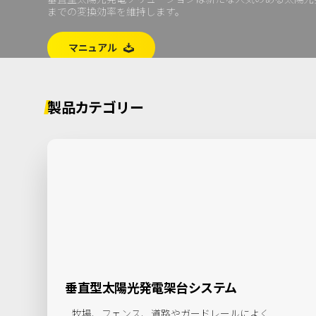
会社概要
ソーラーシェアリング
までの変換効率を維持します。
導入事例
マニュアル

ニュース
お問い合わせ
製品カテゴリー
垂直型太陽光発電架台システム
牧場、フェンス、道路やガードレールによく