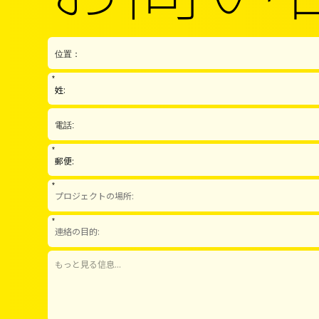
*
*
*
*