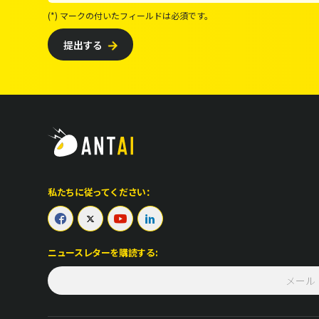
(*) マークの付いたフィールドは必須です。
提出する

私たちに従ってください：




ニュースレターを購読する: