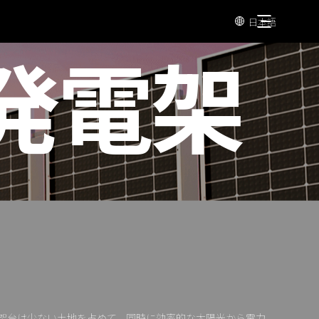
日本語

発電架
架台は少ない土地を占めて、同時に効率的な太陽光から電力